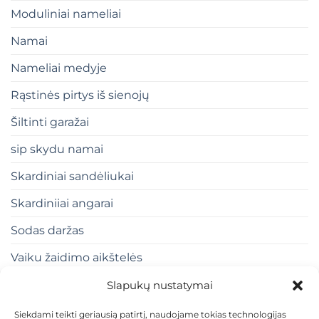
Moduliniai nameliai
Namai
Nameliai medyje
Rąstinės pirtys iš sienojų
Šiltinti garažai
sip skydu namai
Skardiniai sandėliukai
Skardiniiai angarai
Sodas daržas
Vaiku žaidimo aikštelės
Slapukų nustatymai
Siekdami teikti geriausią patirtį, naudojame tokias technologijas