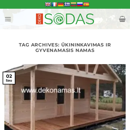
Skip
to
content
TAG ARCHIVES:
ŪKININKAVIMAS IR
GYVENAMASIS NAMAS
02
Sau